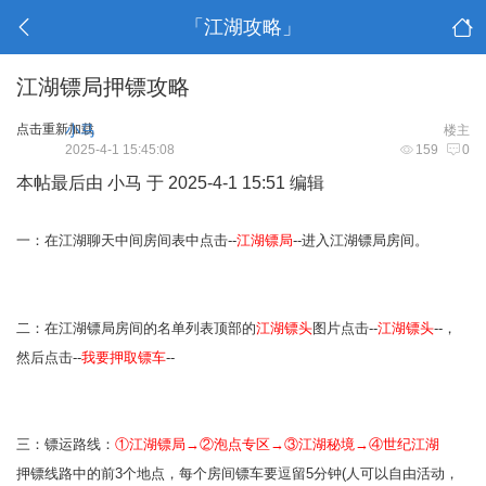
「江湖攻略」
江湖镖局押镖攻略
点击重新加载
小马
楼主
2025-4-1 15:45:08
159
0
本帖最后由 小马 于 2025-4-1 15:51 编辑
一：在江湖聊天中间房间表中点击--
江湖镖局
--进入江湖镖局房间。
二：在江湖镖局房间的名单列表顶部的
江湖镖头
图片点击--
江湖镖头
--，
然后点击--
我要押取镖车
--
三：镖运路线：
①江湖镖局→②泡点专区→③江湖秘境→④世纪江湖
押镖线路中的前3个地点，每个房间镖车要逗留5分钟(人可以自由活动，