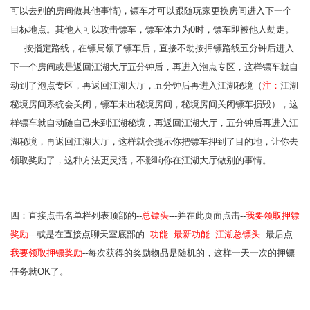
可以去别的房间做其他事情)，镖车才可以跟随玩家更换房间进入下一个
目标地点。其他人可以攻击镖车，镖车体力为0时，镖车即被他人劫走。
按指定路线，在镖局领了镖车后，直接不动按押镖路线五分钟后进入
下一个房间或是返回江湖大厅五分钟后，再进入泡点专区，这样镖车就自
动到了泡点专区，再返回江湖大厅，五分钟后再进入江湖秘境（
注：
江湖
秘境房间系统会关闭，镖车未出秘境房间，秘境房间关闭镖车损毁）
，这
样镖车就自动随自己来到江湖秘境
，再返回江湖大厅，五分钟后再进入
江
湖秘境
，再返回江湖大厅，这样就会提示你把镖车押到了目的地，让你去
领取奖励了，
这种方法更灵活，不影响你在江湖大厅做别的事情。
四：直接点击名单栏列表顶部的--
总镖头
---并在此页面点击--
我要领取押镖
奖励
---或是在
直接点聊天室底部的--
功能
--
最新功能
--
江湖总镖头
--最后点--
我要领取押镖奖励
--每次
获得的奖励物品是随机的，
这样一天一次的押镖
任务就OK了。