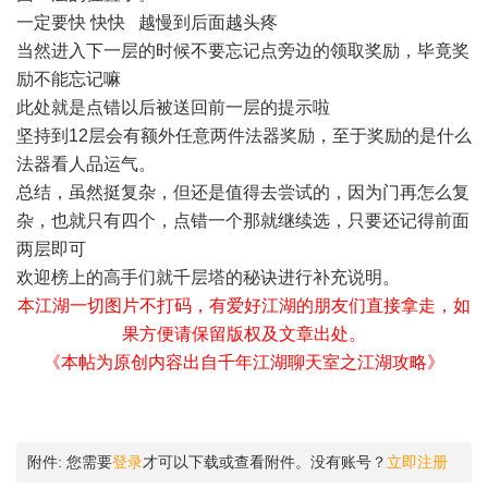
一定要快 快快 越慢到后面越头疼
当然进入下一层的时候不要忘记点旁边的领取奖励，毕竟奖
励不能忘记嘛
此处就是点错以后被送回前一层的提示啦
坚持到12层会有额外任意两件法器奖励，至于奖励的是什么
法器看人品运气。
总结，虽然挺复杂，但还是值得去尝试的，因为门再怎么复
杂，也就只有四个，点错一个那就继续选，只要还记得前面
两层即可
欢迎榜上的高手们就千层塔的秘诀进行补充说明。
本江湖一切图片不打码，有爱好江湖的朋友们直接拿走，如
果方便请保留版权及文章出处。
《本帖为原创内容出自千年江湖聊天室之江湖攻略》
附件:
您需要
登录
才可以下载或查看附件。没有账号？
立即注册